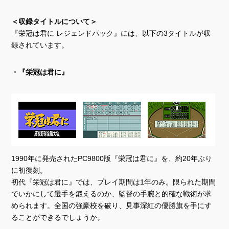
＜収録タイトルについて＞
『栄冠は君に レジェンドパック』には、以下の3タイトルが収
録されています。
・『栄冠は君に』
1990年に発売されたPC9800版『栄冠は君に』を、約20年ぶり
に初復刻。
初代『栄冠は君に』では、プレイ期間は1年のみ。限られた期間
でいかにして選手を鍛えるのか、監督の手腕と的確な戦術が求
められます。全国の強豪校を破り、見事深紅の優勝旗を手にす
ることができるでしょうか。