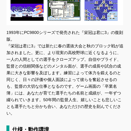
1993年にPC9800シリーズで発売された『栄冠は君に3』の復刻
版。
『栄冠は君に3』では新たに春の選抜大会と秋のブロック戦が追
加されました。更に、より現実の高校野球に近くなるように、
一人の人間としての選手をクローズアップ。自信やプライド、
監督との信頼関係などのメンタル面が、選手の成長や試合の成
果に大きな影響を及ぼします。練習によって体力を鍛えるのと
同じく、日々の評価や個人面談によって彼らを奮起させるの
も、監督の大切な仕事となるのです。ゲーム画面の「卒業名
簿」には、あなたが育てた選手たちの名前と成績が、一年ずつ
綴られていきます。50年間の監督人生、嬉しいことも悲しいこ
とも選手たちと分かち合い、あなただけの歴史を刻んでくださ
い。
仕様・動作環境