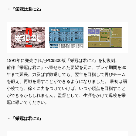
・『栄冠は君に2』
1991年に発売されたPC9800版『栄冠は君に2』を初復刻。
前作『栄冠は君に』へ寄せられた要望を元に、プレイ期間を80
年まで延長。力及ばず敗退しても、翌年を目指して再びチーム
を鍛え、再戦を期すことができるようになりました。 最初は弱
小校でも、徐々に力をつけていけば、いつか頂点を目指すこと
ができるかもしれません。監督として、生涯をかけて母校を栄
冠に導いてください。
・『栄冠は君に3』